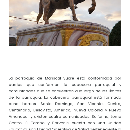
Convocatorias
GESTIÓN ADMINISTRATIVA
Plan de desarrollo y Ordenamiento Territorial - PD
Plan Anual Contratación - PAC
Plan Operativo Anual - POA
Convenios Institucionales
PRESUPUESTO: EJECUCIÓN Y REPORTES
La parroquia de Mariscal Sucre está conformada por
Cédulas presupuestarias y balances
barrios que conforman la cabecera parroquial y
comunidades que se encuentran a lo largo de los límites
Procesos de contratación
de la parroquia. La cabecera parroquial está formada
ocho barrios: Santo Domingo, San Vicente, Centro,
Ejecución Presupuestaria
Centenario, Bellavista, América, Nueva Colonia y Nuevo
Obras y proyectos
Amanecer y existen cuatro comunidades: Solferino, Loma
Centro, El Tambo y Porvenir; cuenta con una Unidad
Educativa, una Unidad Operativa de Salud perteneciente al