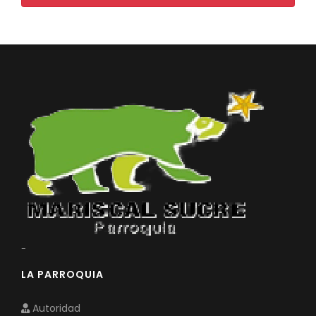
Convocatorias
GESTIÓN ADMINISTRATIVA
Plan de desarrollo y Ordenamiento Territorial - PD
Plan Anual Contratación - PAC
Plan Operativo Anual - POA
Convenios Institucionales
PRESUPUESTO: EJECUCIÓN Y REPORTES
Cédulas presupuestarias y balances
Procesos de contratación
-
Ejecución Presupuestaria
LA PARROQUIA
Obras y proyectos
Autoridad